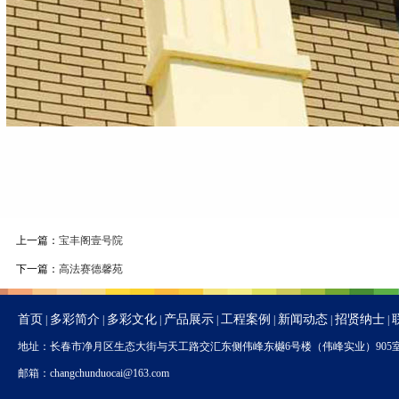
上一篇：
宝丰阁壹号院
下一篇：
高法赛德馨苑
首页
多彩简介
多彩文化
产品展示
工程案例
新闻动态
招贤纳士
|
|
|
|
|
|
|
地址：长春市净月区生态大街与天工路交汇东侧伟峰东樾6号楼（伟峰实业）905室 办公电话：04
邮箱：changchunduocai@163.com