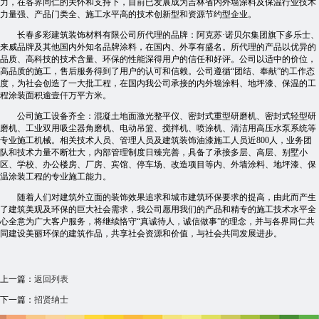
力，在各界同仁的关怀和支持下，目前已发展成为吉林省内外墙涂料及保温行业技术
力量强、产品门类全、施工水平高的技术创新型和资源节约型企业。
长春多彩建筑装饰材料有限公司所代理的品牌：阿克苏·诺贝尔集团旗下多乐士、
来威品牌及其他国内外知名品牌涂料，在国内、外享有盛名。所代理的产品以优异的
品质、高科技的技术含量、环保的性能深得用户的信任和好评。公司以适中的价位，
高品质的施工，售后服务得到了用户的认可和信赖。公司遵循“团结、奉献”的工作态
度，为社会创造了一大批工程，在国内我公司承接的内外墙涂料、地坪漆、保温的工
程涂装面积逾壹仟万平方米。
公司施工设备齐全：混凝土地面激光整平仪、密封式重型研磨机、密封式轻型研
磨机、工业双用吸尘器角磨机、电动吊篮、搅拌机、喷涂机、清洁用高压水泵系统等
专业施工机械。相关技术人员、管理人员及建筑装饰油漆施工人员近800人，业务团
队和技术力量不断壮大，内部管理制度日臻完善，具备了承接多层、高层、别墅小
区、学校、办公楼房、厂房、宾馆、停车场、改造项目等内、外墙涂料、地坪漆、保
温涂装工程的专业施工能力。
随着人们对建筑外立面的装饰效果追求和城市建筑环保要求的提高，由此而产生
了建筑美观及环保的巨大社会需求，我公司愿用我们的产品和精专的施工技术水平全
心全意为广大客户服务，将继续恪守“真诚待人，诚信做事”的理念，并与各界同仁共
同建设美丽环保的建筑作品，共享社会资源和价值，与社会共同发展进步。
上一篇：
返回列表
下一篇：
招贤纳士