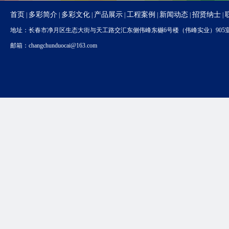
首页
多彩简介
多彩文化
产品展示
工程案例
新闻动态
招贤纳士
|
|
|
|
|
|
|
地址：长春市净月区生态大街与天工路交汇东侧伟峰东樾6号楼（伟峰实业）905室 办公电话：04
邮箱：changchunduocai@163.com